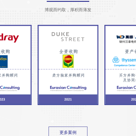
博观而约取，厚积而薄发
更多案例