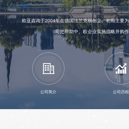
欧亚咨询于2004年在德国法兰克福创立。初期主要
司把帮助中、欧企业实施战略并购作
公司简介
公司历程