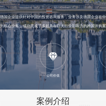
为德国企业提供针对中国的投资咨询服务，业务涉及德国企业在中
为核心业务，成功完成了多起具有巨大行业影响力的跨国并购案
公司价值
案例介绍